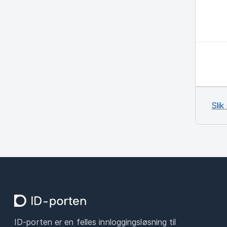
Slik
ID-porten er en felles innloggingsløsning til